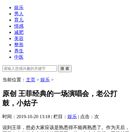
娱乐
男人
育儿
情感
减肥
美容
整形
养生
中医
当前位置：
主页
>
娱乐
>
原创 王菲经典的一场演唱会，老公打
鼓，小姑子
时间：2019-10-20 13:18 | 栏目：
娱乐
| 点击：
次
说到王菲，想必大家应该是熟悉得不能再熟悉了。作为天后，