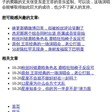
子的窦颖的丈夫张亚东是王菲的音乐监制。可以说，这场演唱
会能够取得如此巨大的成功，也少不了家人的支持。
您可能感兴趣的文章:
林更新晒微博日常，却被粉丝评论笑翻了
杰尼斯两个组合同时出道 所属成员笑容灿
粉丝叫错鹿晗角色名 鹿晗狂拍椅子反应可
原创 王菲经典的一场演唱会，老公打鼓，
50岁陈红罕见现身，身材发福双下巴明显
相关文章
10-20
粉丝叫错鹿晗角色名 鹿晗狂拍椅子反应可
10-20
原创 王菲经典的一场演唱会，老公打鼓，
10-20
星座不合就不能好好在一起吗？
10-20
12星座为什么会方寸大乱
10-20
星座知多少，你的另一半是不是“潜力股
首页
娱乐