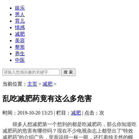
娱乐
男人
育儿
情感
减肥
美容
整形
养生
中医
当前位置：
主页
>
减肥
>
乱吃减肥药竟有这么多危害
时间：2019-10-20 13:25 | 栏目：
减肥
| 点击：
次
很多人想减肥第一个想到的都是吃减肥药，那么你知道吃
减肥药的危害有哪些吗？现在不少电视杂志上都登出了“特效
减肥药”的介绍广告，里面说得一板一眼，还打着纯天然的幌