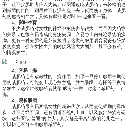
子，让不少肥胖者信以为真。试图通过吃减肥药，来轻松的达
到减肥的目的，到最后不仅没有瘦下去，反而伤了身体。减肥
药的危害相当大，具体有哪些呢?我们一起来看一看。
1、影响生育
不少减肥药对女性的神经中枢伤害都很大，而且因为药物
的关系，也很容易造成内分泌失调，容易患上内分泌系统的疾
病。更有一种减肥药是芬氟拉明，这类药服用后容易得心脏瓣
膜的疾病，会在女性生产的时候风险大大增加，甚至会有难产
的情况发生。
2、容易上瘾
减肥药还有致命性的上瘾作用，如果一旦停止服用长期使
用的减肥药，可能会出现心烦意乱、脾气暴躁、心悸等不良情
绪发生，这个时候服药者就像“吸毒”一样，对这个减肥药上了
瘾。
3、易长肌瘤
减肥药最容易紊乱女性的新陈代谢，从而会使经期内量增
多，甚至月经不调，还有阴道不规则出血，以及腹部胀痛有硬
块，这些看似“普通”的症状，其实都是子宫肌瘤的前兆之一，
所以切记不可长期服用减肥药。