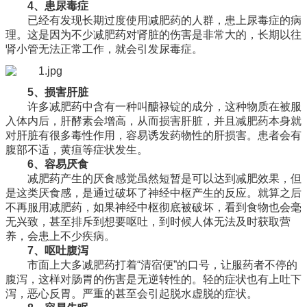
4、患尿毒症
已经有发现长期过度使用减肥药的人群，患上尿毒症的病
理。这是因为不少减肥药对肾脏的伤害是非常大的，长期以往
肾小管无法正常工作，就会引发尿毒症。
5、损害肝脏
许多减肥药中含有一种叫醣禄锭的成分，这种物质在被服
入体内后，肝酵素会增高，从而损害肝脏，并且减肥药本身就
对肝脏有很多毒性作用，容易诱发药物性的肝损害。患者会有
腹部不适，黄疸等症状发生。
6、容易厌食
减肥药产生的厌食感觉虽然短暂是可以达到减肥效果，但
是这类厌食感，是通过破坏了神经中枢产生的反应。就算之后
不再服用减肥药，如果神经中枢彻底被破坏，看到食物也会毫
无兴致，甚至排斥到想要呕吐，到时候人体无法及时获取营
养，会患上不少疾病。
7、呕吐腹泻
市面上大多减肥药打着“清宿便”的口号，让服药者不停的
腹泻，这样对肠胃的伤害是无逆转性的。轻的症状也有上吐下
泻，恶心反胃。严重的甚至会引起脱水虚脱的症状。