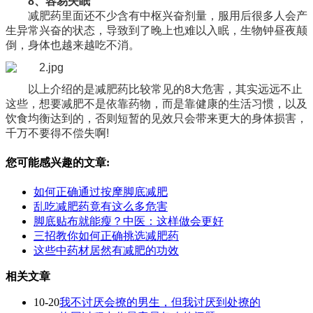
8、容易失眠
减肥药里面还不少含有中枢兴奋剂量，服用后很多人会产
生异常兴奋的状态，导致到了晚上也难以入眠，生物钟昼夜颠
倒，身体也越来越吃不消。
以上介绍的是减肥药比较常见的8大危害，其实远远不止
这些，想要减肥不是依靠药物，而是靠健康的生活习惯，以及
饮食均衡达到的，否则短暂的见效只会带来更大的身体损害，
千万不要得不偿失啊!
您可能感兴趣的文章:
如何正确通过按摩脚底减肥
乱吃减肥药竟有这么多危害
脚底贴布就能瘦？中医：这样做会更好
三招教你如何正确挑选减肥药
这些中药材居然有减肥的功效
相关文章
10-20
我不讨厌会撩的男生，但我讨厌到处撩的